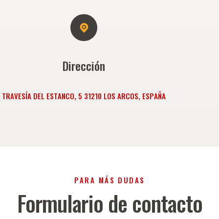
Dirección
T
R
A
V
E
S
Í
A
D
E
L
E
S
T
A
N
C
O
,
5
3
1
2
1
0
L
O
S
A
R
C
O
S
,
E
S
P
A
Ñ
A
P
A
R
A
M
Á
S
D
U
D
A
S
Formulario
de
contacto