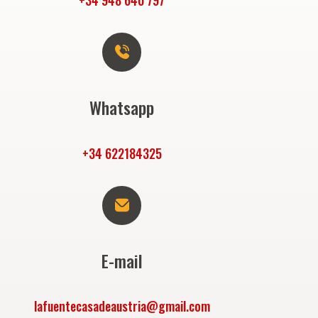
Whatsapp
+
3
4
6
2
2
1
8
4
3
2
5
E-mail
l
a
f
u
e
n
t
e
c
a
s
a
d
e
a
u
s
t
r
i
a
@
g
m
a
i
l
.
c
o
m