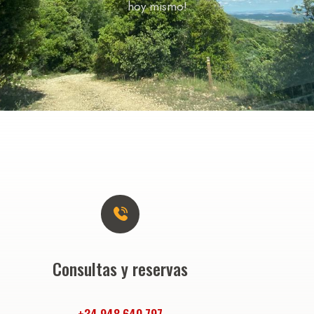
hoy mismo!
Consultas y reservas
+
3
4
9
4
8
6
4
0
7
9
7