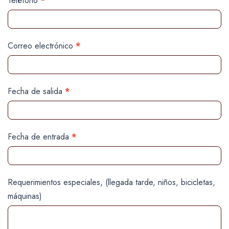
Teléfono
*
este
campo
en
Correo electrónico
*
blanco.
Fecha de salida
*
Fecha de entrada
*
Requerimientos especiales, (llegada tarde, niños, bicicletas,
máquinas)