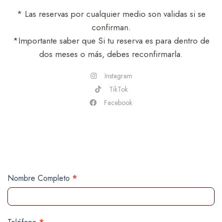
* Las reservas por cualquier medio son validas si se
confirman.
*Importante saber que Si tu reserva es para dentro de
dos meses o más, debes reconfirmarla.
Instagram
TikTok
Facebook
Contacta
Si
Nombre Completo
*
con
eres
nosotros
humano,
deja